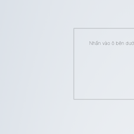
Nhấn vào ô bên dưới