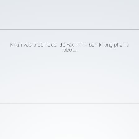
Nhấn vào ô bên dưới để xác minh bạn không phải là
robot...